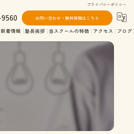
プライバシーポリシー
-9560
お問い合わせ・無料体験はこちら
新着情報
塾長挨拶
当スクールの特徴
アクセス
ブログ
不登校
コラム
発達障害
小学生
中学生
出席扱い