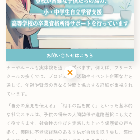
に合わせたプログラムが用意されており、画一的な教育環境
では得がたい“社会性”を、体験的な学びを通じて身につけら
れる点が大きな特徴です。集団活動だけでなく、個別のワー
クや小グループでのディスカッションなど、多様な人間関係
を築く機会が豊富に用意されています。
これにより、子供たちは自然な形でコミュニケーション力や
お問い合わせはこちら
協調性、自己表現力を高め、社会で必要とされる基本的なマ
ナーやルールも実体験を通して学べます。例えば、フリース
クールの多くでは、プロジェクト活動やイベント企画などを
通じて、年齢や背景の異なる仲間と協力する経験が重視され
ています。
「自分の意見を伝える」「相手の話を聞く」といった基本的
な社会スキルは、子供の将来の人間関係や進路選択にも大き
く役立ちます。社会性の伸びを実感したという保護者の声も
多く、実際に不登校経験のある子供が自信を取り戻し、集団