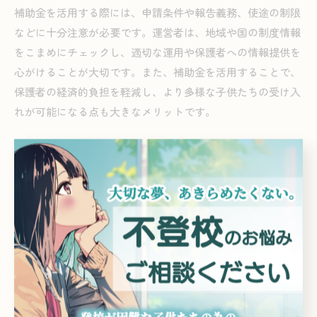
補助金を活用する際には、申請条件や報告義務、使途の制限
などに十分注意が必要です。運営者は、地域や国の制度情報
をこまめにチェックし、適切な運用や保護者への情報提供を
心がけることが大切です。また、補助金を活用することで、
保護者の経済的負担を軽減し、より多様な子供たちの受け入
れが可能になる点も大きなメリットです。
子供の社会的自立を支える新しい
学びの場とは
フリースクールが子供の社会性を伸ばす理由
フリースクールでは、子供一人ひとりの個性や成長のペース