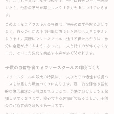
す。こうした実践的な学びの中で、子供は自分の考えを表現
自己認識を育むフリースクールでの体験例
したり、他者の意見を尊重したりする力を身につけていきま
フリースクールで自己認識が育つ実践活動例
す。
子供の主体性を引き出すライフスキル教育の工
このようなライフスキルの獲得は、将来の進学や就労だけで
夫
なく、日々の生活の中で困難に直面した際にも大きな支えと
安心できる環境で自信をつける体験の積み重ね
なります。実際にフリースクールに通う子供たちからは「自
分に自信が持てるようになった」「人と話すのが怖くなくな
失敗から学ぶ力を育てるフリースクールの魅力
った」といった変化を実感する声が多く聞かれます。
スタッフと親が連携しやすいサポート体制とは
多様な個性を尊重する場が子供に与える影響
子供の自信を育てるフリースクールの環境づくり
フリースクールで多様性を認め合う大切さ
フリースクールの最大の特徴は、一人ひとりの個性や成長ペ
個性を活かす環境が子供に与える好影響
ースを尊重した環境づくりにあります。画一的な評価や強制
フリースクールの体験が社会的自立力を育てる
的な集団生活から解放されることで、子供は自分らしさを発
共感性と協調性を促すプログラムの魅力
揮しやすくなります。安心できる居場所であることが、子供
保護者も安心できる多様なサポート体制とは
の自己肯定感を高める第一歩です。
フリースクール選びが将来の自立につながる理由