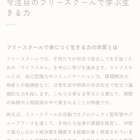
今注目のフリースクールで学ぶ生
ライフスキル習得に役立つフリースクール活用法
きる力
フリースクールの体験型プログラムで得る成長
小学生にも効果的なライフスキル教育の実践方
法
フリースクール活用で自己認識力を高めるには
フリースクールで身につく生きる力の本質とは
グループ活動が促す子供同士のコミュニケーシ
フリースクールでは、子供たちが社会で自立して生き抜くた
ョン
めの「ライフスキル」を中心に学びを進めます。ライフスキ
補助金制度を活用したフリースクール運営の工
ルとは、自己認識力やコミュニケーション力、課題解決力、
夫
他者との協調性など、日常生活や将来の社会生活で役立つ基
子供の社会的自立を支える新しい学びの場とは
礎的な力を指します。これらは単なる学力とは異なり、実際
フリースクールが子供の社会性を伸ばす理由
の体験や人間関係の中で育まれることが特徴です。
ライフスキル教育が自立心を養う重要な要素
例えば、フリースクールの活動ではプロジェクト型学習やグ
不登校の子供も安心できる新しい学びの選択肢
ループワークを通じて、子供たち自身が課題を発見し、仲間
親子で選べるフリースクールの活用ポイント
と協力しながら解決策を模索する経験が多く用意されていま
幅広い年齢で始めやすいフリースクールの特徴