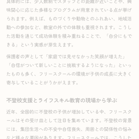
具体的には、少人数制でスタッフとの距離が近いことや、興
自立心を育てるフリースクール選びの基準
味関心に応じた多様なプログラムが用意されている点が挙げ
子供の可能性を広げるフリースクールの特長
られます。例えば、ものづくりや動物とのふれあい、地域活
継続的なサポートが社会的自立に直結する理由
動への参加など、教室の外での体験も重視されます。こうし
た活動を通じて成功体験を積み重ねることで、「自分にもで
保護者が安心して相談できる支援体制の重要性
きる」という実感が芽生えます。
フリースクール経験が将来に活きる実例紹介
保護者の声として「家庭では見せなかった笑顔が増えた」
「自信がついて新しいことに挑戦するようになった」といっ
たものも多く、フリースクールの環境が子供の成長に大きく
寄与していることがうかがえます。
不登校支援とライフスキル教育の現場から学ぶ
近年、全国的に不登校の子供が増加している中、フリースク
ールはその受け皿として注目を集めています。不登校の背景
には、集団生活への不安や自信喪失、周囲との関係性の悩み
など様々な要因があります。フリースクールでは、こうした