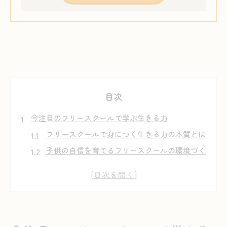
目次
今注目のフリースクールで学ぶ生きる力
フリースクールで身につく生きる力の本質とは
子供の自信を育てるフリースクールの環境づく
り
不登校支援とライフスキル教育の現場から学ぶ
フリースクールとは何か実例から見直す意義
多様な子供に対応するフリースクールの役割